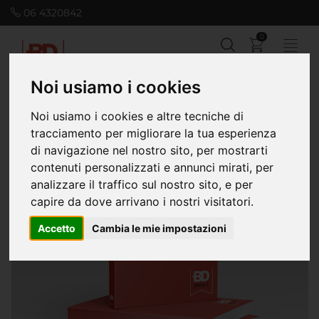
06 4320842
0
Noi usiamo i cookies
Noi usiamo i cookies e altre tecniche di
Home
Cataloghi, riviste e libri
Libri in brossura grecata e fresata
tracciamento per migliorare la tua esperienza
di navigazione nel nostro sito, per mostrarti
contenuti personalizzati e annunci mirati, per
analizzare il traffico sul nostro sito, e per
capire da dove arrivano i nostri visitatori.
Accetto
Cambia le mie impostazioni