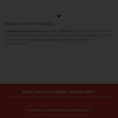
Rilegatura spirale metallica
La
legatura in brossura
può essere
fresata
: prima dell'incollatura le
segnature vengono tagliate con una fresa dal lato della piega. Questa
tipologia è più
rapida ed economica
rispetto alla legatura
cucita/filorefe.
Non trovi il prodotto desiderato?
Siamo felici di aiutarti per esigenze individuali, inviaci la tua richiesta
Richiedi un preventivo personalizzato