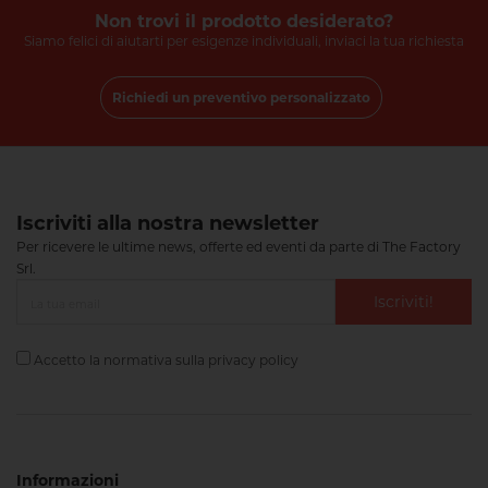
Non trovi il prodotto desiderato?
Siamo felici di aiutarti per esigenze individuali, inviaci la tua richiesta
Richiedi un preventivo personalizzato
Iscriviti alla nostra newsletter
Per ricevere le ultime news, offerte ed eventi da parte di The Factory
Srl.
Iscriviti!
Accetto la normativa sulla
privacy policy
Informazioni