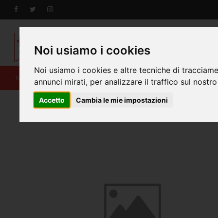
Noi usiamo i cookies
Noi usiamo i cookies e altre tecniche di tracciame
Tutti i prodotti
Cataloghi, riviste e libri
Piccolo F
annunci mirati, per analizzare il traffico sul nostro
Accetto
Cambia le mie impostazioni
Home
TEST RISTAMPA