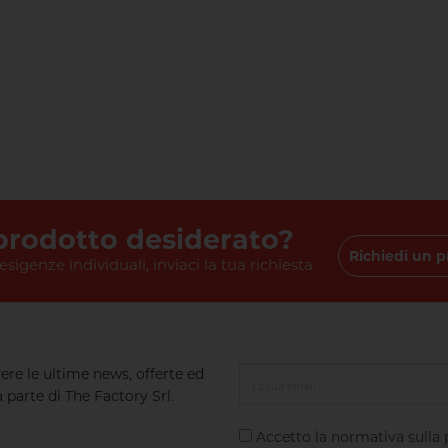
 prodotto desiderato?
Richiedi un p
 esigenze individuali, inviaci la tua richiesta
vere le ultime news, offerte ed
 parte di The Factory Srl.
Accetto la normativa sulla