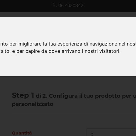
06 4320842
nto per migliorare la tua esperienza di navigazione nel nost
ormato
Office
Fogli macchina 50x70
 sito, e per capire da dove arrivano i nostri visitatori.
Step 1
di 2. Configura il tuo prodotto per
personalizzato
Quantità