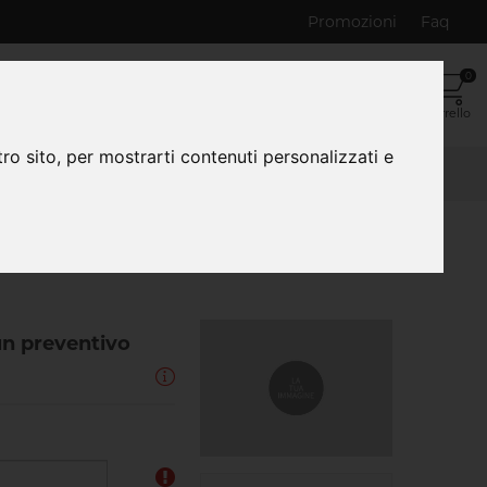
Promozioni
Faq
0
Cerca
Serve aiuto?
Login
Registrazione
Carrello
ro sito, per mostrarti contenuti personalizzati e
 un preventivo