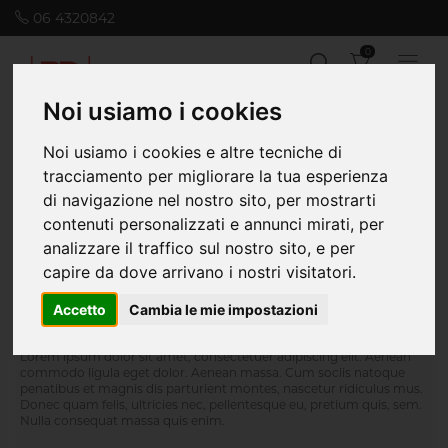
06 4320842
0
Noi usiamo i cookies
Noi usiamo i cookies e altre tecniche di
Home
Packaging
Astucci con finestra
tracciamento per migliorare la tua esperienza
di navigazione nel nostro sito, per mostrarti
contenuti personalizzati e annunci mirati, per
Novità
analizzare il traffico sul nostro sito, e per
capire da dove arrivano i nostri visitatori.
Accetto
Cambia le mie impostazioni
Lorem ipsum dolor sit amet, consectetuer adipiscing elit. Aenean
commodo ligula eget dolor. Aenean massa. Cum sociis natoque
penatibus et magnis dis parturient montes, nascetur ridiculus mus.
Donec quam felis, ultricies nec, pellentesque eu, pretium quis, sem.
Nulla consequat massa quis enim.