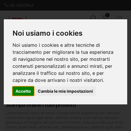
06 4320842
0
Noi usiamo i cookies
Noi usiamo i cookies e altre tecniche di
Home
Gadget e shopper
T-shirt
tracciamento per migliorare la tua esperienza
di navigazione nel nostro sito, per mostrarti
contenuti personalizzati e annunci mirati, per
analizzare il traffico sul nostro sito, e per
capire da dove arrivano i nostri visitatori.
Accetto
Cambia le mie impostazioni
Stampa online i tuoi prodotti
Lorem ipsum dolor sit amet, consectetuer adipiscing elit. Aenean
commodo ligula eget dolor. Aenean massa. Cum sociis natoque
penatibus et magnis dis parturient montes, nascetur ridiculus mus.
Donec quam felis, ultricies nec, pellentesque eu, pretium quis, sem.