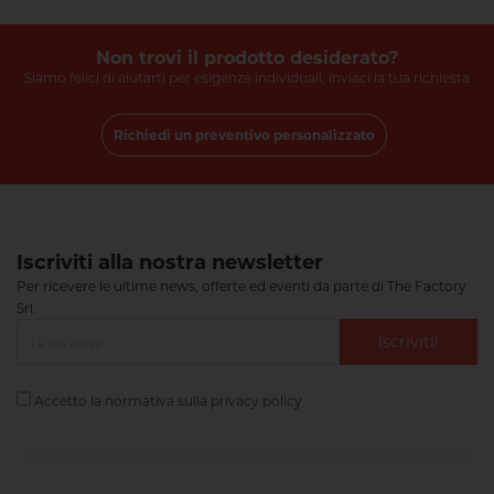
Non trovi il prodotto desiderato?
Siamo felici di aiutarti per esigenze individuali, inviaci la tua richiesta
Richiedi un preventivo personalizzato
Iscriviti alla nostra newsletter
Per ricevere le ultime news, offerte ed eventi da parte di The Factory
Srl.
Iscriviti!
Accetto la normativa sulla
privacy policy