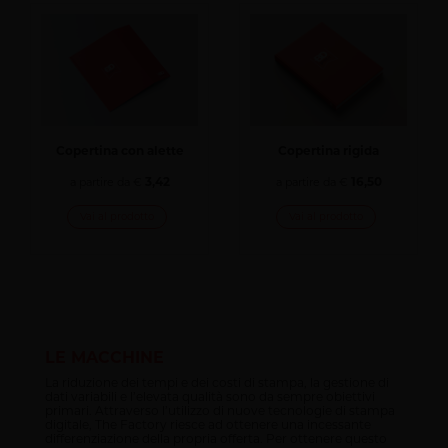
Copertina con alette
Copertina rigida
3,42
16,50
a partire da €
a partire da €
Vai al prodotto
Vai al prodotto
LE MACCHINE
La riduzione dei tempi e dei costi di stampa, la gestione di
dati variabili e l’elevata qualità sono da sempre obiettivi
primari. Attraverso l’utilizzo di nuove tecnologie di stampa
digitale, The Factory riesce ad ottenere una incessante
differenziazione della propria offerta. Per ottenere questo