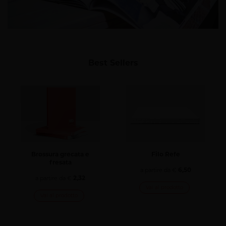
Best Sellers
Brossura grecata e
Filo Refe
fresata
6,50
a partire da €
2,32
a partire da €
Vai al prodotto
Vai al prodotto