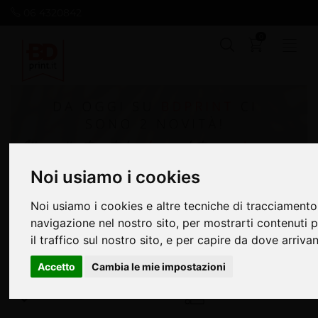
06 4320842
0
Noi usiamo i cookies
Noi usiamo i cookies
Noi usiamo i cookies e altre tecniche di tracciamento
Noi usiamo i cookies e altre tecniche di tracciamento
navigazione nel nostro sito, per mostrarti contenuti p
navigazione nel nostro sito, per mostrarti contenuti p
Rapporto qualità prezzo
Velocità e affidabilità
il traffico sul nostro sito, e per capire da dove arrivano
il traffico sul nostro sito, e per capire da dove arrivano
Impegnati per la qualità
Consulenza professionale
Accetto
Accetto
Cambia le mie impostazioni
Cambia le mie impostazioni
Verifica gratuita dei file
Tantissimi prodotti