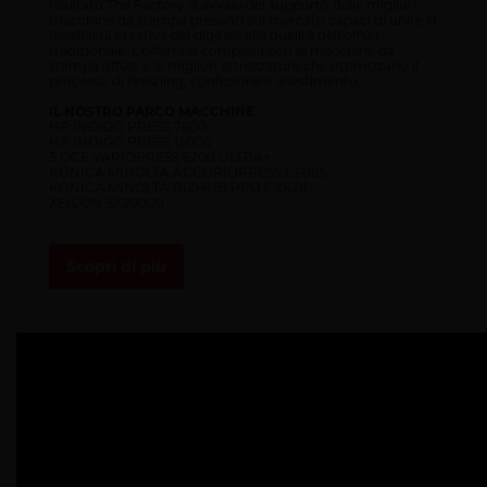
risultato The Factory si avvale del supporto delle migliori
macchine da stampa presenti sul mercato capaci di unire la
flessibilità creativa del digitale alla qualità dell’offset
tradizionale. L’offerta si completa con le macchine da
stampa offset e le migliori attrezzature che ottimizzano il
processo di finishing, confezione e allestimento.
IL NOSTRO PARCO MACCHINE
HP INDIGO PRESS 7600
HP INDIGO PRESS 12000
3 OCE VARIOPRESS 6200 ULTRA+
KONICA MINOLTA ACCURIOPRESS C6085
KONICA MINOLTA BIZHUB PRO C1060L
XEICON SX30000
Scopri di più