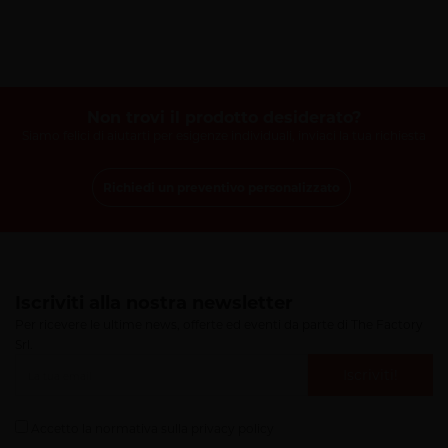
Non trovi il prodotto desiderato?
Siamo felici di aiutarti per esigenze individuali, inviaci la tua richiesta
Richiedi un preventivo personalizzato
Iscriviti alla nostra newsletter
Per ricevere le ultime news, offerte ed eventi da parte di The Factory
Srl.
Iscriviti!
Accetto la normativa sulla
privacy policy