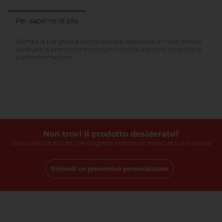
Per saperne di più
Stampa la tua grafica personalizzata, disponibili in varie misure.
Ideali per la promozione nei punti vendita, banconi reception e
punti informazione.
Non trovi il prodotto desiderato?
Siamo felici di aiutarti per esigenze individuali, inviaci la tua richiesta
Richiedi un preventivo personalizzato