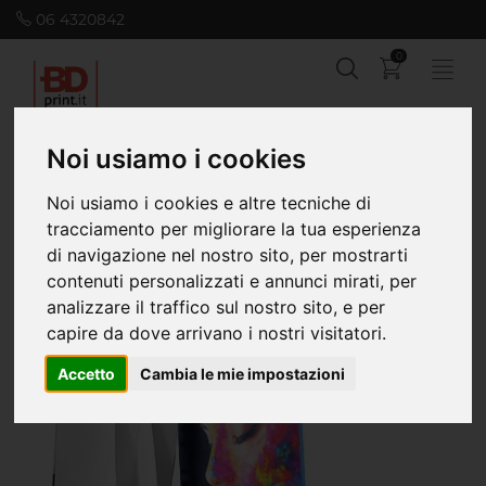
06 4320842
0
Noi usiamo i cookies
Home
Piccolo Formato
Cartelli da banco
Cartelli da banco
Noi usiamo i cookies e altre tecniche di
Cartelli da banco
tracciamento per migliorare la tua esperienza
di navigazione nel nostro sito, per mostrarti
Novità
A partire da € 15,00
contenuti personalizzati e annunci mirati, per
analizzare il traffico sul nostro sito, e per
capire da dove arrivano i nostri visitatori.
Accetto
Cambia le mie impostazioni