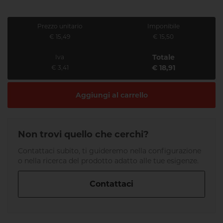
Prezzo unitario
Imponibile
€ 15,49
€ 15,50
Totale
Iva
€ 18,91
€ 3,41
Aggiungi al carrello
Non trovi quello che cerchi?
Contattaci subito, ti guideremo nella configurazione
o nella ricerca del prodotto adatto alle tue esigenze.
Contattaci