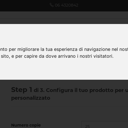
06 4320842
ormato
Office
Fogli macchina 50x70
nto per migliorare la tua esperienza di navigazione nel nost
 sito, e per capire da dove arrivano i nostri visitatori.
Step 1
di 3. Configura il tuo prodotto per
personalizzato
Numero copie