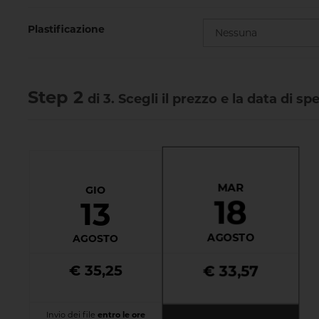
Plastificazione
Step 2
di 3. Scegli il prezzo e la data di sp
MAR
GIO
18
13
AGOSTO
AGOSTO
€ 35,25
€ 33,57
Invio dei file
entro le ore