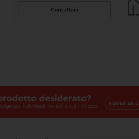
Contattaci
 prodotto desiderato?
Richiedi un p
 esigenze individuali, inviaci la tua richiesta