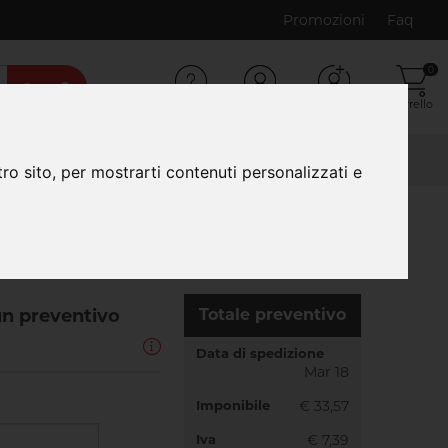
Promozioni
Faq
0
Cerca
Serve aiuto?
Login
Registrazione
Carrello
ro sito, per mostrarti contenuti personalizzati e
 un preventivo
Totale preventivo
Data di spedizione
Mar 18
Imponibile
€ 33,57
Iva
€ 7,39