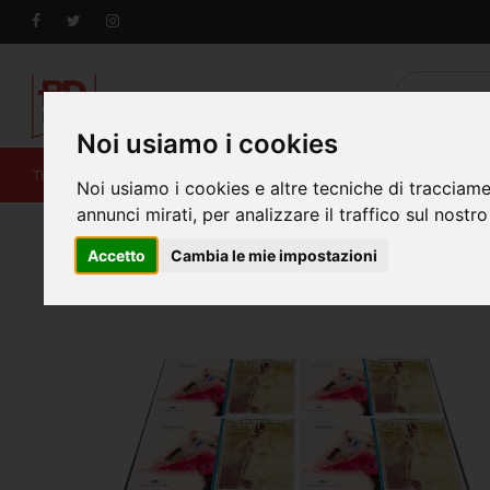
Noi usiamo i cookies
Tutti i prodotti
Cataloghi, riviste e libri
Piccolo F
Noi usiamo i cookies e altre tecniche di tracciame
annunci mirati, per analizzare il traffico sul nostro
Home
Fogli macchina 50x70
Fogli macchina
Accetto
Cambia le mie impostazioni