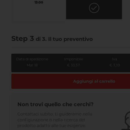
13:00
Step 3
di 3. Il tuo preventivo
Data di spedizione
Imponibile
Iva
Mar 18
€ 33,57
€ 7,39
Aggiungi al carrello
Non trovi quello che cerchi?
Contattaci subito, ti guideremo nella
configurazione o nella ricerca del
prodotto adatto alle tue esigenze.