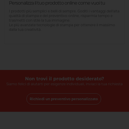
Personalizza il tuo prodotto online come vuoi tu
I prodotti più semplici e belli di sempre. Goditi i vantaggi dell'alta
qualità di stampa e del preventivo online, risparmia tempo e
trasmetti con stile la tua immagine.
Le più avanzate tecnologie di stampa per ottenere il massimo
dalla tua creatività.
Non trovi il prodotto desiderato?
Siamo felici di aiutarti per esigenze individuali, inviaci la tua richiesta
Richiedi un preventivo personalizzato