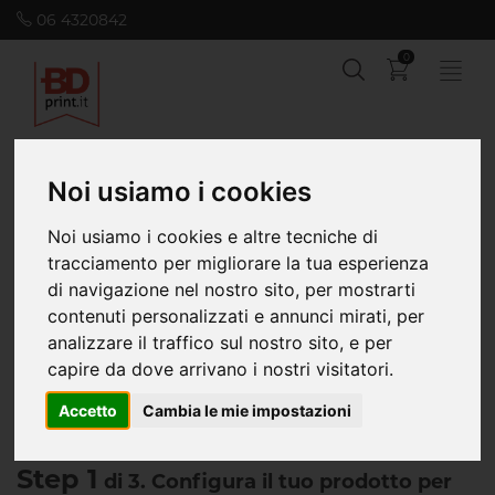
06 4320842
0
Noi usiamo i cookies
Home
Office
Block notes
Block Notes
Block Notes - Calcolato con scontistica
Noi usiamo i cookies e altre tecniche di
tracciamento per migliorare la tua esperienza
di navigazione nel nostro sito, per mostrarti
contenuti personalizzati e annunci mirati, per
analizzare il traffico sul nostro sito, e per
capire da dove arrivano i nostri visitatori.
Accetto
Cambia le mie impostazioni
Step 1
di 3. Configura il tuo prodotto per